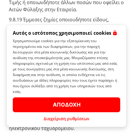
Τιμής ή οποιωνδήποτε άλλων ποσών που οφείλει ο
Αιτών Φύλαξης στην Εταιρεία.
9.8.19 Έμμεσες ζημίες οποιουδήποτε είδους,
συμπεριλαμβανομένης μεταξύ άλλων απώλειας
Αυτός ο ιστότοπος χρησιμοποιεί cookies
κέρδους, φήμης ή επιχείρησης.
Χρησιμοποιούμε cookies για την εξατομίκευση του
9.9 Τροποποιήσεις και Ακύρωση της Εγγύησης
περιεχομένου και των διαφημίσεων, για την παροχή
λειτουργιών στα μέσα κοινωνικής δικτύωσης και για την
Η Εταιρεία διατηρεί το δικαίωμα να τροποποιεί ή
ανάλυση της επισκεψιμότητάς μας. Μοιραζόμαστε επίσης
να ακυρώνει την Εγγύηση οποτεδήποτε και κατά
πληροφορίες σχετικά με τη χρήση του ιστότοπού μας από εσάς
την κρίση της.
με τους συνεργάτες μας στα μέσα κοινωνικής δικτύωσης, στη
διαφήμιση και στην ανάλυση, οι οποίοι ενδέχεται να τις
9.9.1 Σε περίπτωση ακύρωσης, δεν θα επιτρέπονται
συνδυάσουν με άλλες πληροφορίες που τους έχετε παράσχει ή
νέες αξιώσεις, αλλά τυχόν αξιώσεις βάσει της
που έχουν συλλέξει από τη χρήση των υπηρεσιών τους από
εσάς.
Εγγύησης που βρίσκονται ήδη σε εξέλιξη (δηλαδή
το αίτημα μέσω ηλεκτρονικού ταχυδρομείου μάς
ΑΠΟΔΟΧΉ
έχει αποσταλεί) θα εξεταστούν σύμφωνα με την
έκδοση της παρούσας ρήτρας 7 που ίσχυε κατά τη
Διαχείριση ρυθμίσεων
στιγμή υποβολής του αιτήματος μέσω
ηλεκτρονικού ταχυδρομείου.