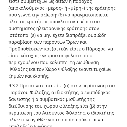
είστε συμμετέχων ως αιτών ή πάροχος
(αποκαλούμενος «μέρος» ή «μέρη») της κράτησης
που γεννά την αξίωση· (δ) να πραγματοποιείτε
όλες τις κρατήσεις αποκλειστικά μέσω του
συστήματος ηλεκτρονικής κράτησης στον
Ιστότοπο· (ε) να μην έχετε διαπράξει ουσιώδη
παραβίαση των παρόντων Όρων και
Προϋποθέσεων· και (στ) εάν είστε ο Πάροχος, να
είστε κάτοχος έγκυρου ασφαλιστηρίου
περιεχομένου που καλύπτει τη Διεύθυνση
Φύλαξης και τον Χώρο Φύλαξης έναντι τυχαίων
ζημιών και κλοπής.
9.3.2 Πρέπει να είστε είτε (α) στην περίπτωση του
Παρόχου Φύλαξης, ο ιδιοκτήτης, ο ενυπόθηκος
δανειστής ή ο συμβατικός μισθωτής της
διεύθυνσης του χώρου φύλαξης, είτε (β) στην
περίπτωση του Αιτούντος Φύλαξης, ο ιδιοκτήτης
όλων των αγαθών για τα οποία πρόκειται να
επικληθεί η Εγγύηση.