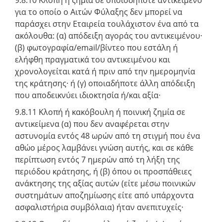
για το οποίο ο Αιτών Φύλαξης δεν μπορεί να
παράσχει στην Εταιρεία τουλάχιστον ένα από τα
ακόλουθα: (α) απόδειξη αγοράς του αντικειμένου·
(β) φωτογραφία/email/βίντεο που εστάλη ή
ελήφθη πραγματικά του αντικειμένου και
χρονολογείται κατά ή πριν από την ημερομηνία
της κράτησης· ή (γ) οποιαδήποτε άλλη απόδειξη
που αποδεικνύει ιδιοκτησία ή/και αξία·
9.8.11 Κλοπή ή κακόβουλη ή ποινική ζημία σε
αντικείμενα (α) που δεν αναφέρεται στην
αστυνομία εντός 48 ωρών από τη στιγμή που ένα
αθώο μέρος λαμβάνει γνώση αυτής, και σε κάθε
περίπτωση εντός 7 ημερών από τη λήξη της
περιόδου κράτησης, ή (β) όπου οι προσπάθειες
ανάκτησης της αξίας αυτών (είτε μέσω ποινικών
συστημάτων αποζημίωσης είτε από υπάρχοντα
ασφαλιστήρια συμβόλαια) ήταν ανεπιτυχείς·