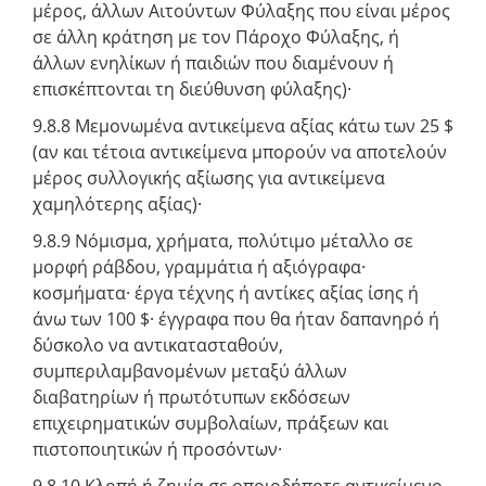
μέρος, άλλων Αιτούντων Φύλαξης που είναι μέρος
σε άλλη κράτηση με τον Πάροχο Φύλαξης, ή
άλλων ενηλίκων ή παιδιών που διαμένουν ή
επισκέπτονται τη διεύθυνση φύλαξης)·
9.8.8 Μεμονωμένα αντικείμενα αξίας κάτω των 25 $
(αν και τέτοια αντικείμενα μπορούν να αποτελούν
μέρος συλλογικής αξίωσης για αντικείμενα
χαμηλότερης αξίας)·
9.8.9 Νόμισμα, χρήματα, πολύτιμο μέταλλο σε
μορφή ράβδου, γραμμάτια ή αξιόγραφα·
κοσμήματα· έργα τέχνης ή αντίκες αξίας ίσης ή
άνω των 100 $· έγγραφα που θα ήταν δαπανηρό ή
δύσκολο να αντικατασταθούν,
συμπεριλαμβανομένων μεταξύ άλλων
διαβατηρίων ή πρωτότυπων εκδόσεων
επιχειρηματικών συμβολαίων, πράξεων και
πιστοποιητικών ή προσόντων·
9.8.10 Κλοπή ή ζημία σε οποιοδήποτε αντικείμενο